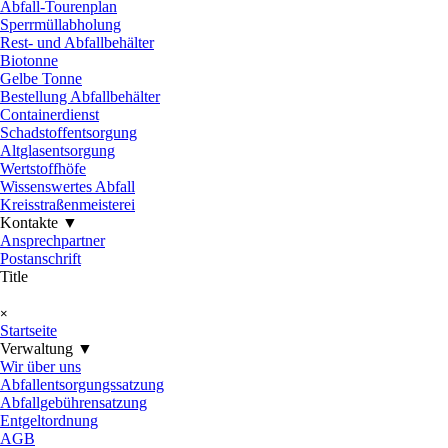
Abfall-Tourenplan
Sperrmüllabholung
Rest- und Abfallbehälter
Biotonne
Gelbe Tonne
Bestellung Abfallbehälter
Containerdienst
Schadstoffentsorgung
Altglasentsorgung
Wertstoffhöfe
Wissenswertes Abfall
Kreisstraßenmeisterei
Kontakte ▼
▼
Ansprechpartner
Postanschrift
Title
Menü überspringen
×
Startseite
Verwaltung ▼
▼
Wir über uns
Abfallentsorgungssatzung
Abfallgebührensatzung
Entgeltordnung
AGB